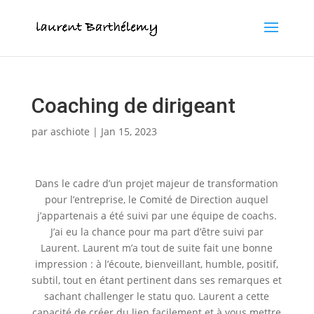
Votre QE est 2 fois plus prédictif de votre réussite que
votre QI. Testez votre QE gratuitement.
X
Je fais le test
Coaching de dirigeant
par
aschiote
|
Jan 15, 2023
Dans le cadre d’un projet majeur de transformation
pour l’entreprise, le Comité de Direction auquel
j’appartenais a été suivi par une équipe de coachs.
J’ai eu la chance pour ma part d’être suivi par
Laurent. Laurent m’a tout de suite fait une bonne
impression : à l’écoute, bienveillant, humble, positif,
subtil, tout en étant pertinent dans ses remarques et
sachant challenger le statu quo. Laurent a cette
capacité de créer du lien facilement et à vous mettre