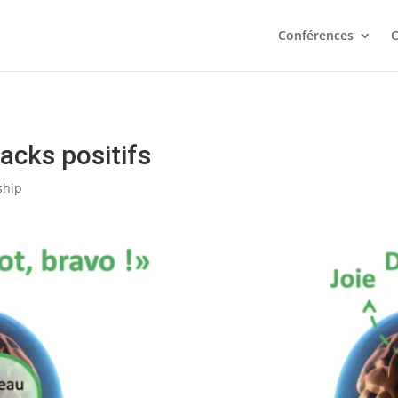
s plus prédictif de votre réussite que votre QI. Testez votre
Conférences
C
Je fais le test
acks positifs
ship