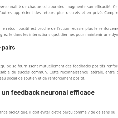
personnalité de chaque collaborateur augmente son efficacité. C
e d’autres apprécient des retours plus discrets et en privé. Com
 le retour positif est proche de l’action réussie, plus le renfor
tégrez-le dans les interactions quotidiennes pour maintenir une dy
 pairs
uipe se fournissent mutuellement des feedbacks positifs renforce 
ble du succès commun. Cette reconnaissance latérale, entre co
eau social de soutien et de renforcement positif.
r un feedback neuronal efficace
ance biologique, il doit éviter d’être perçu comme vide de sens ou 