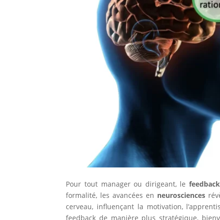
Pour tout manager ou dirigeant, le
feedback
formalité, les avancées en
neurosciences
révè
cerveau, influençant la motivation, l’appren
feedback de manière plus stratégique, bienv