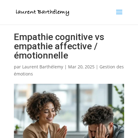
Votre QE est 2 fois plus prédictif de votre réussite que
votre QI. Testez votre QE gratuitement.
X
Je fais le test
Empathie cognitive vs
empathie affective /
émotionnelle
par
Laurent Barthélemy
|
Mar 20, 2025
|
Gestion des
émotions