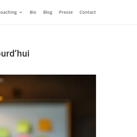
 QE gratuitement.
oaching
Bio
Blog
Presse
Contact
X
ourd’hui