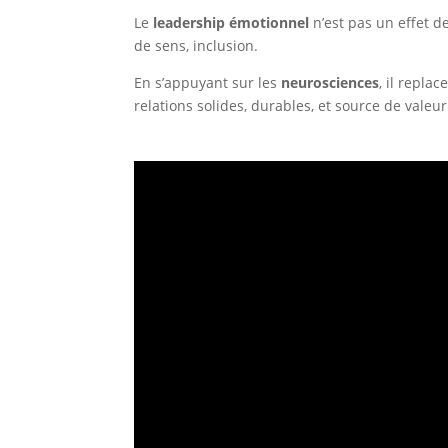
Le
leadership émotionnel
n’est pas un effet d
de sens, inclusion.
En s’appuyant sur les
neurosciences
, il repla
relations solides, durables, et source de valeu