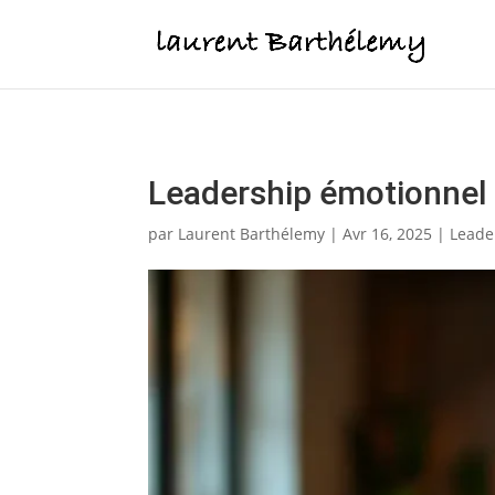
Votre QE est 2 foi
Leadership émotionnel : 
par
Laurent Barthélemy
|
Avr 16, 2025
|
Leade