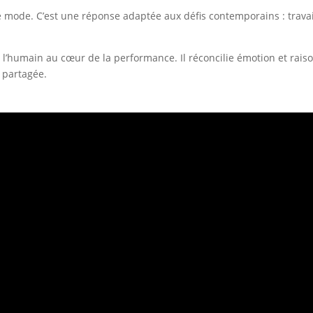
e mode. C’est une réponse adaptée aux défis contemporains : trava
ce l’humain au cœur de la performance. Il réconcilie émotion et raison
r partagée.