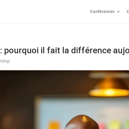
s plus prédictif de votre réussite que votre QI. Testez votre
Conférences
C
Je fais le test
pourquoi il fait la différence auj
rship