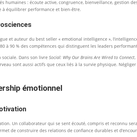
 humaines : écoute active, congruence, bienveillance, gestion des c
 à équilibrer performance et bien-être.
urosciences
ogue et auteur du best seller « emotional intelligence », l’intellig
ue 80 à 90 % des compétences qui distinguent les leaders performan
 sociale. Dans son livre
Social: Why Our Brains Are Wired to Connect
,
eau sont aussi actifs que ceux liés à la survie physique. Négliger l
dership émotionnel
otivation
ation. Un collaborateur qui se sent écouté, compris et reconnu se
ermet de construire des relations de confiance durables et d’encou