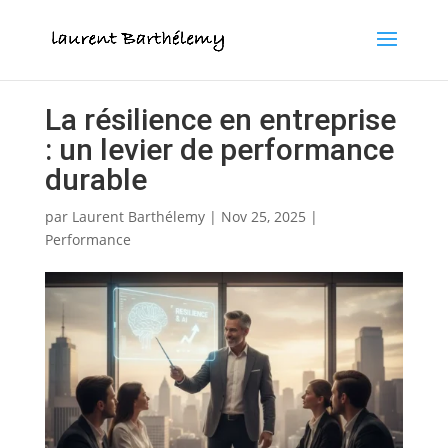
Votre QE est 2 fois plus prédictif de votre réussite que
votre QI. Testez votre QE gratuitement.
X
Je fais le test
La résilience en entreprise
: un levier de performance
durable
par
Laurent Barthélemy
|
Nov 25, 2025
|
Performance