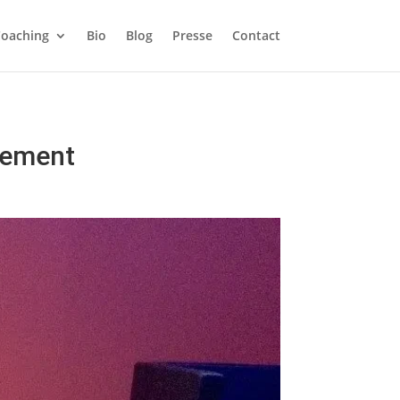
 QE gratuitement.
oaching
Bio
Blog
Presse
Contact
X
agement