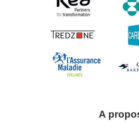
A p
ropo