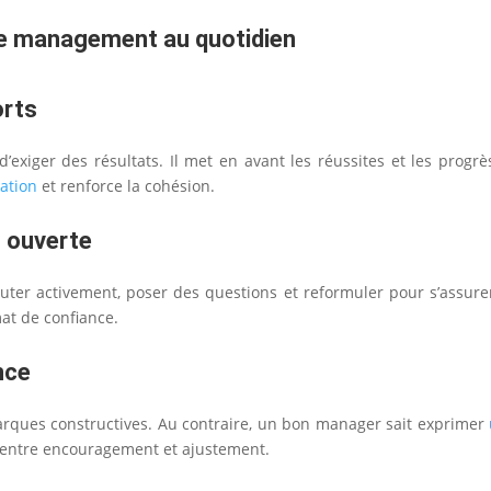
 le management au quotidien
orts
’exiger des résultats. Il met en avant les réussites et les prog
ation
et renforce la cohésion.
 ouverte
écouter activement, poser des questions et reformuler pour s’assu
at de confiance.
nce
emarques constructives. Au contraire, un bon manager sait exprimer
t, entre encouragement et ajustement.