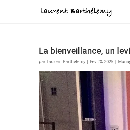
Votre QE est 2 foi
La bienveillance, un le
par
Laurent Barthélemy
|
Fév 20, 2025
|
Mana