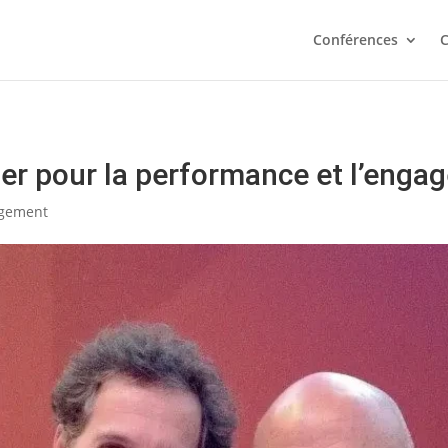
s plus prédictif de votre réussite que votre QI. Testez votre
Conférences
C
Je fais le test
vier pour la performance et l’eng
gement